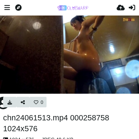
0
chn24061513.mp4 000258758
1024x576