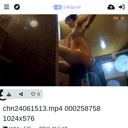
0
chn24061513.mp4 000258758
1024x576